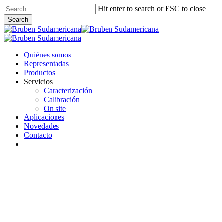
Skip
Hit enter to search or ESC to close
to
Search
main
Close
content
Search
Menu
Quiénes somos
Representadas
Productos
Servicios
Caracterización
Calibración
On site
Aplicaciones
Novedades
Contacto
linkedin
whatsapp
email
Novedades
Congreso Geológico Argentino-