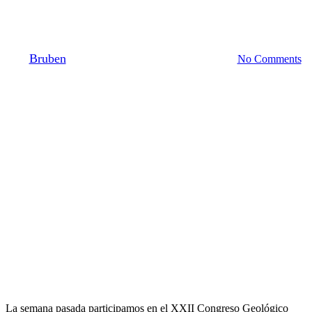
San Luis
By
Bruben
noviembre 25, 2024
octubre 24th, 2025
No Comments
La semana pasada participamos en el XXII Congreso Geológico