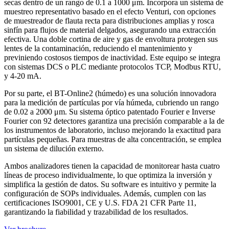
secas dentro de un rango de 0.1 a 1000 μm. Incorpora un sistema de
muestreo representativo basado en el efecto Venturi, con opciones
de muestreador de flauta recta para distribuciones amplias y rosca
sinfín para flujos de material delgados, asegurando una extracción
efectiva. Una doble cortina de aire y gas de envoltura protegen sus
lentes de la contaminación, reduciendo el mantenimiento y
previniendo costosos tiempos de inactividad. Este equipo se integra
con sistemas DCS o PLC mediante protocolos TCP, Modbus RTU,
y 4-20 mA.
Por su parte, el BT-Online2 (húmedo) es una solución innovadora
para la medición de partículas por vía húmeda, cubriendo un rango
de 0.02 a 2000 μm. Su sistema óptico patentado Fourier e Inverse
Fourier con 92 detectores garantiza una precisión comparable a la de
los instrumentos de laboratorio, incluso mejorando la exactitud para
partículas pequeñas. Para muestras de alta concentración, se emplea
un sistema de dilución externo.
Ambos analizadores tienen la capacidad de monitorear hasta cuatro
líneas de proceso individualmente, lo que optimiza la inversión y
simplifica la gestión de datos. Su software es intuitivo y permite la
configuración de SOPs individuales. Además, cumplen con las
certificaciones ISO9001, CE y U.S. FDA 21 CFR Parte 11,
garantizando la fiabilidad y trazabilidad de los resultados.